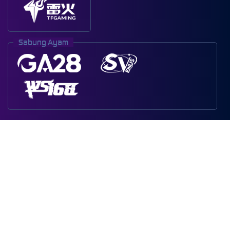
Sabung Ayam