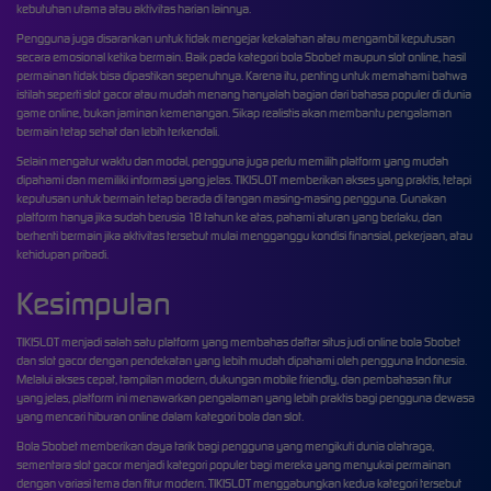
kebutuhan utama atau aktivitas harian lainnya.
Pengguna juga disarankan untuk tidak mengejar kekalahan atau mengambil keputusan
secara emosional ketika bermain. Baik pada kategori bola Sbobet maupun slot online, hasil
permainan tidak bisa dipastikan sepenuhnya. Karena itu, penting untuk memahami bahwa
istilah seperti slot gacor atau mudah menang hanyalah bagian dari bahasa populer di dunia
game online, bukan jaminan kemenangan. Sikap realistis akan membantu pengalaman
bermain tetap sehat dan lebih terkendali.
Selain mengatur waktu dan modal, pengguna juga perlu memilih platform yang mudah
dipahami dan memiliki informasi yang jelas. TIKISLOT memberikan akses yang praktis, tetapi
keputusan untuk bermain tetap berada di tangan masing-masing pengguna. Gunakan
platform hanya jika sudah berusia 18 tahun ke atas, pahami aturan yang berlaku, dan
berhenti bermain jika aktivitas tersebut mulai mengganggu kondisi finansial, pekerjaan, atau
kehidupan pribadi.
Kesimpulan
TIKISLOT menjadi salah satu platform yang membahas daftar situs judi online bola Sbobet
dan slot gacor dengan pendekatan yang lebih mudah dipahami oleh pengguna Indonesia.
Melalui akses cepat, tampilan modern, dukungan mobile friendly, dan pembahasan fitur
yang jelas, platform ini menawarkan pengalaman yang lebih praktis bagi pengguna dewasa
yang mencari hiburan online dalam kategori bola dan slot.
Bola Sbobet memberikan daya tarik bagi pengguna yang mengikuti dunia olahraga,
sementara slot gacor menjadi kategori populer bagi mereka yang menyukai permainan
dengan variasi tema dan fitur modern. TIKISLOT menggabungkan kedua kategori tersebut