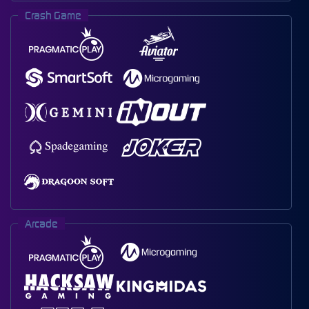
Crash Game
Arcade