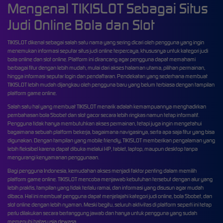
Mengenal TIKISLOT Sebagai Situs
Judi Online Bola dan Slot
TIKISLOT dikenal sebagai salah satu nama yang sering dicari oleh pengguna yang ingin
menemukan informasi seputar situs judi online terpercaya, khususnya untuk kategori judi
bola online dan slot online. Platform ini dirancang agar pengguna dapat memahami
berbagai fitur dengan lebih mudah, mulai dari akses halaman utama, pilihan permainan,
hingga informasi seputar login dan pendaftaran. Pendekatan yang sederhana membuat
TIKISLOT lebih mudah dijangkau oleh pengguna baru yang belum terbiasa dengan tampilan
platform game online.
Salah satu hal yang membuat TIKISLOT menarik adalah kemampuannya menghadirkan
pembahasan bola Sbobet dan slot gacor secara lebih ringkas namun tetap informatif.
Pengguna tidak hanya membutuhkan akses permainan, tetapi juga ingin mengetahui
bagaimana sebuah platform bekerja, bagaimana navigasinya, serta apa saja fitur yang bisa
digunakan. Dengan tampilan yang mobile friendly, TIKISLOT memberikan pengalaman yang
lebih fleksibel karena dapat dibuka melalui HP, tablet, laptop, maupun desktop tanpa
mengurangi kenyamanan penggunaan.
Bagi pengguna Indonesia, kemudahan akses menjadi faktor penting dalam memilih
platform game online. TIKISLOT mencoba menjawab kebutuhan tersebut dengan alur yang
lebih praktis, tampilan yang tidak terlalu ramai, dan informasi yang disusun agar mudah
dibaca. Hal ini membuat pengguna dapat menjelajahi kategori judi online, bola Sbobet, dan
slot online dengan lebih nyaman. Meski begitu, seluruh aktivitas di platform seperti ini tetap
perlu dilakukan secara bertanggung jawab dan hanya untuk pengguna yang sudah
memenuhi batas usia dewasa.