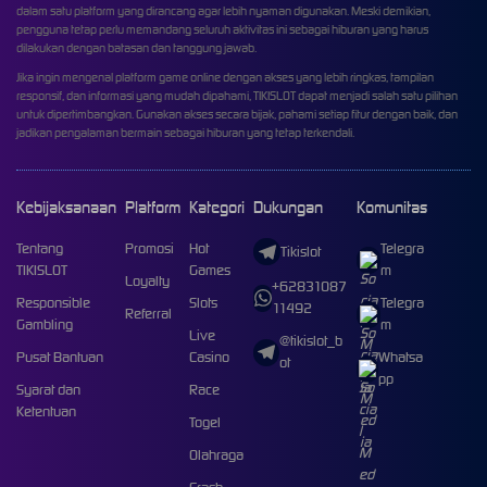
dalam satu platform yang dirancang agar lebih nyaman digunakan. Meski demikian,
pengguna tetap perlu memandang seluruh aktivitas ini sebagai hiburan yang harus
dilakukan dengan batasan dan tanggung jawab.
Jika ingin mengenal platform game online dengan akses yang lebih ringkas, tampilan
responsif, dan informasi yang mudah dipahami, TIKISLOT dapat menjadi salah satu pilihan
untuk dipertimbangkan. Gunakan akses secara bijak, pahami setiap fitur dengan baik, dan
jadikan pengalaman bermain sebagai hiburan yang tetap terkendali.
Kebijaksanaan
Platform
Kategori
Dukungan
Komunitas
Tentang
Promosi
Hot
Telegra
Tikislot
TIKISLOT
Games
m
Loyalty
+62831087
Responsible
Slots
Telegra
11492
Referral
Gambling
m
Live
@tikislot_b
Pusat Bantuan
Casino
Whatsa
ot
pp
Syarat dan
Race
Ketentuan
Togel
Olahraga