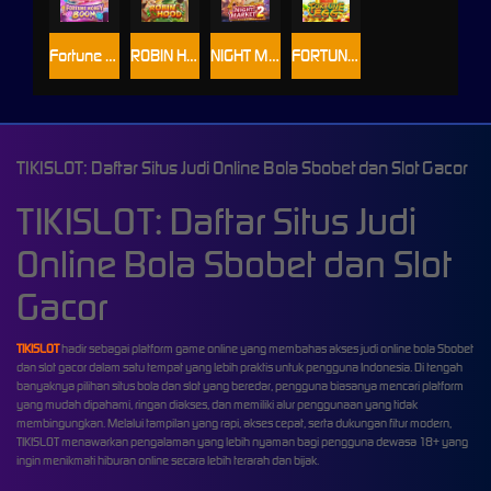
Fortune Money Boom
ROBIN HOOD
NIGHT MARKET 2
FORTUNE EGG
TIKISLOT: Daftar Situs Judi Online Bola Sbobet dan Slot Gacor
TIKISLOT: Daftar Situs Judi
Online Bola Sbobet dan Slot
Gacor
TIKISLOT
hadir sebagai platform game online yang membahas akses judi online bola Sbobet
dan slot gacor dalam satu tempat yang lebih praktis untuk pengguna Indonesia. Di tengah
banyaknya pilihan situs bola dan slot yang beredar, pengguna biasanya mencari platform
yang mudah dipahami, ringan diakses, dan memiliki alur penggunaan yang tidak
membingungkan. Melalui tampilan yang rapi, akses cepat, serta dukungan fitur modern,
TIKISLOT menawarkan pengalaman yang lebih nyaman bagi pengguna dewasa 18+ yang
ingin menikmati hiburan online secara lebih terarah dan bijak.