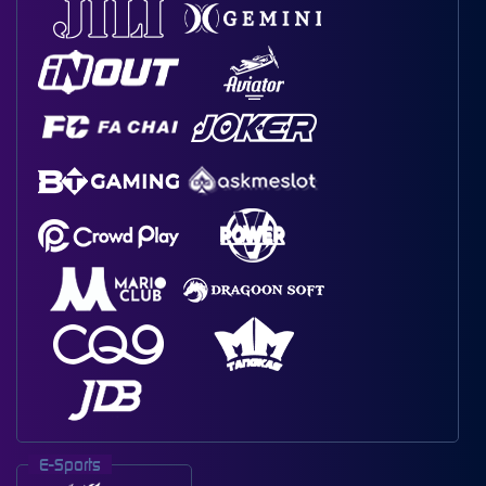
E-Sports