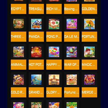
EGYPT BONANZA
TREASURE RAIDERS
RICH ＭAN
Boxing Riches
GOLDEN PANTHER
THREE LITTLE PIGS
PANDA DRAGON BOAT
PONG PONG HU
DA LE MEN
FORTUNE KOI
ANIMAL RACING
HOT POT PARTY
HAPPY DUO BAO
WAR OF THE UNIVERSE
MAGIC BEANS
GOLD RUSH
GRAND BLUE
GLORY OF ROME
Fortune Sheep
MERGE MAGIC