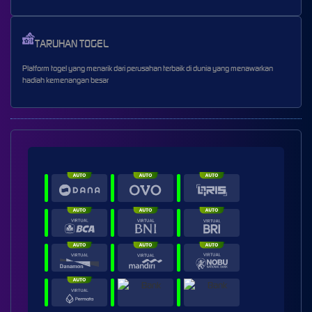
TARUHAN TOGEL
Platform togel yang menarik dari perusahan terbaik di dunia yang menawarkan
hadiah kemenangan besar