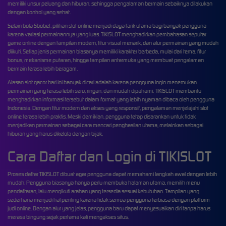
memiliki unsur peluang dan hiburan, sehingga pengalaman bermain sebaiknya dilakukan
dengan kontrol yang sehat.
Selain bola Sbobet, pilihan slot online menjadi daya tarik utama bagi banyak pengguna
karena variasi permainannya yang luas. TIKISLOT menghadirkan pembahasan seputar
game online dengan tampilan modern, fitur visual menarik, dan alur permainan yang mudah
diikuti. Setiap jenis permainan biasanya memiliki karakter berbeda, mulai dari tema, fitur
bonus, mekanisme putaran, hingga tampilan antarmuka yang membuat pengalaman
bermain terasa lebih beragam.
Alasan slot gacor hari ini banyak dicari adalah karena pengguna ingin menemukan
permainan yang terasa lebih seru, ringan, dan mudah dipahami. TIKISLOT membantu
menghadirkan informasi tersebut dalam format yang lebih nyaman dibaca oleh pengguna
Indonesia. Dengan fitur modern dan akses yang responsif, pengalaman menjelajahi slot
online terasa lebih praktis. Meski demikian, pengguna tetap disarankan untuk tidak
menjadikan permainan sebagai cara mencari penghasilan utama, melainkan sebagai
hiburan yang harus dikelola dengan bijak.
Cara Daftar dan Login di TIKISLOT
Proses daftar TIKISLOT dibuat agar pengguna dapat memahami langkah awal dengan lebih
mudah. Pengguna biasanya hanya perlu membuka halaman utama, memilih menu
pendaftaran, lalu mengikuti arahan yang tersedia sesuai kebutuhan. Tampilan yang
sederhana menjadi hal penting karena tidak semua pengguna terbiasa dengan platform
judi online. Dengan alur yang jelas, pengguna baru dapat menyesuaikan diri tanpa harus
merasa bingung sejak pertama kali mengakses situs.