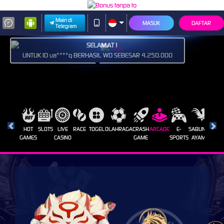
Main di
MASUK
DAFTAR
Telegram
HOT
SLOTS
LIVE
RACE
TOGEL
OLAHRAGA
CRASH
ARCADE
E-
SABUNG
PROM
GAMES
CASINO
GAME
SPORTS
AYAM