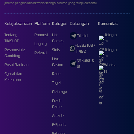
jadikan pengalaman bermain sebagai hiburan yang tetap terkendali.
Kebijaksanaan
Platform
Kategori
Dukungan
Komunitas
Tentang
Promosi
Hot
Telegra
Tikislot
TIKISLOT
Games
m
Loyalty
+62831087
Responsible
Slots
Telegra
11492
Referral
Gambling
m
Live
@tikislot_b
Pusat Bantuan
Casino
Whatsa
ot
pp
Syarat dan
Race
Ketentuan
Togel
Olahraga
Crash
Game
Arcade
E-Sports
Sabung