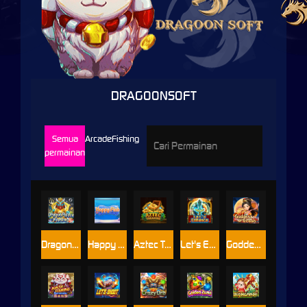
DRAGOONSOFT
Semua
Arcade
Fishing
permainan
Dragon Palace Fishing
Happy Fish
Aztec Treasure
Let's Enhance
Goddess or Crash