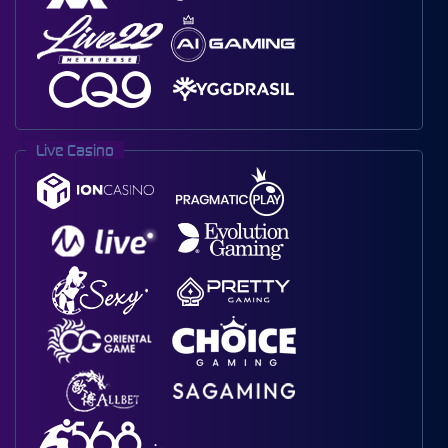
Live Casino