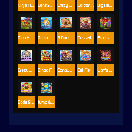
Ninja Fishing
Let's Shoot
Crazy Orb
Golden Zuma
Big Hammer
Dino Hunter
Ocean Lord
3 Gods Fishing
Dessert Party
Plants vs. Dinos
Crazy Bartender
Bingo Fishing
Conqueror's Treasure
Cat Fishing
Lion's Orb
Gods Slash Fish
Jump & Jump