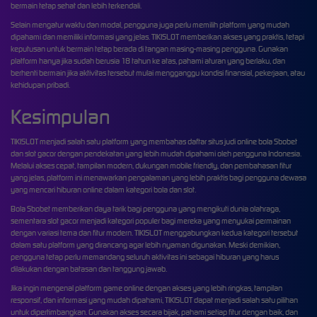
bermain tetap sehat dan lebih terkendali.
Selain mengatur waktu dan modal, pengguna juga perlu memilih platform yang mudah
dipahami dan memiliki informasi yang jelas. TIKISLOT memberikan akses yang praktis, tetapi
keputusan untuk bermain tetap berada di tangan masing-masing pengguna. Gunakan
platform hanya jika sudah berusia 18 tahun ke atas, pahami aturan yang berlaku, dan
berhenti bermain jika aktivitas tersebut mulai mengganggu kondisi finansial, pekerjaan, atau
kehidupan pribadi.
Kesimpulan
TIKISLOT menjadi salah satu platform yang membahas daftar situs judi online bola Sbobet
dan slot gacor dengan pendekatan yang lebih mudah dipahami oleh pengguna Indonesia.
Melalui akses cepat, tampilan modern, dukungan mobile friendly, dan pembahasan fitur
yang jelas, platform ini menawarkan pengalaman yang lebih praktis bagi pengguna dewasa
yang mencari hiburan online dalam kategori bola dan slot.
Bola Sbobet memberikan daya tarik bagi pengguna yang mengikuti dunia olahraga,
sementara slot gacor menjadi kategori populer bagi mereka yang menyukai permainan
dengan variasi tema dan fitur modern. TIKISLOT menggabungkan kedua kategori tersebut
dalam satu platform yang dirancang agar lebih nyaman digunakan. Meski demikian,
pengguna tetap perlu memandang seluruh aktivitas ini sebagai hiburan yang harus
dilakukan dengan batasan dan tanggung jawab.
Jika ingin mengenal platform game online dengan akses yang lebih ringkas, tampilan
responsif, dan informasi yang mudah dipahami, TIKISLOT dapat menjadi salah satu pilihan
untuk dipertimbangkan. Gunakan akses secara bijak, pahami setiap fitur dengan baik, dan