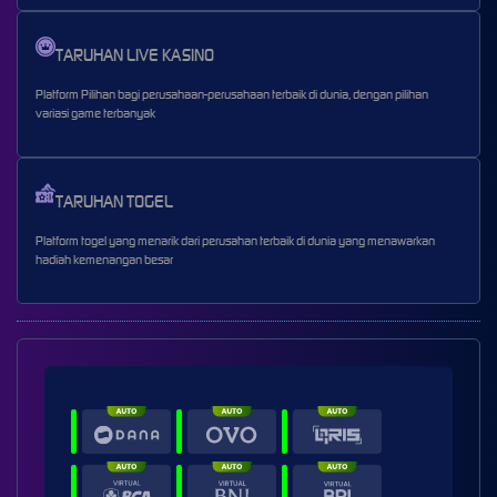
TARUHAN LIVE KASINO
Platform Pilihan bagi perusahaan-perusahaan terbaik di dunia, dengan pilihan
variasi game terbanyak
TARUHAN TOGEL
Platform togel yang menarik dari perusahan terbaik di dunia yang menawarkan
hadiah kemenangan besar