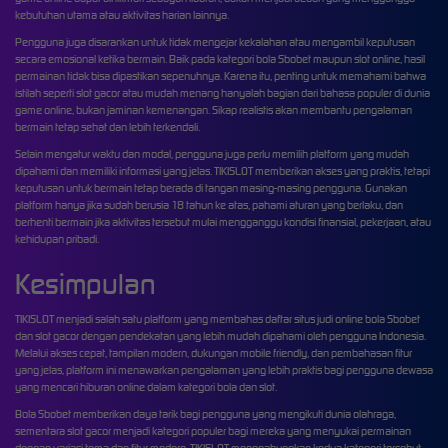
kebutuhan utama atau aktivitas harian lainnya.
Pengguna juga disarankan untuk tidak mengejar kekalahan atau mengambil keputusan
secara emosional ketika bermain. Baik pada kategori bola Sbobet maupun slot online, hasil
permainan tidak bisa dipastikan sepenuhnya. Karena itu, penting untuk memahami bahwa
istilah seperti slot gacor atau mudah menang hanyalah bagian dari bahasa populer di dunia
game online, bukan jaminan kemenangan. Sikap realistis akan membantu pengalaman
bermain tetap sehat dan lebih terkendali.
Selain mengatur waktu dan modal, pengguna juga perlu memilih platform yang mudah
dipahami dan memiliki informasi yang jelas. TIKISLOT memberikan akses yang praktis, tetapi
keputusan untuk bermain tetap berada di tangan masing-masing pengguna. Gunakan
platform hanya jika sudah berusia 18 tahun ke atas, pahami aturan yang berlaku, dan
berhenti bermain jika aktivitas tersebut mulai mengganggu kondisi finansial, pekerjaan, atau
kehidupan pribadi.
Kesimpulan
TIKISLOT menjadi salah satu platform yang membahas daftar situs judi online bola Sbobet
dan slot gacor dengan pendekatan yang lebih mudah dipahami oleh pengguna Indonesia.
Melalui akses cepat, tampilan modern, dukungan mobile friendly, dan pembahasan fitur
yang jelas, platform ini menawarkan pengalaman yang lebih praktis bagi pengguna dewasa
yang mencari hiburan online dalam kategori bola dan slot.
Bola Sbobet memberikan daya tarik bagi pengguna yang mengikuti dunia olahraga,
sementara slot gacor menjadi kategori populer bagi mereka yang menyukai permainan