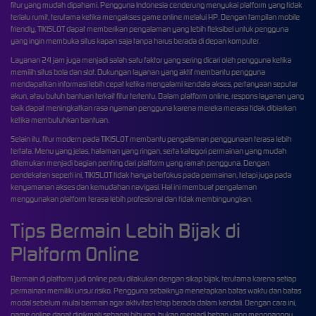
fitur yang mudah dipahami. Pengguna Indonesia cenderung menyukai platform yang tidak
terlalu rumit, terutama ketika mengakses game online melalui HP. Dengan tampilan mobile
friendly, TIKISLOT dapat memberikan pengalaman yang lebih fleksibel untuk pengguna
yang ingin membuka situs kapan saja tanpa harus berada di depan komputer.
Layanan 24 jam juga menjadi salah satu faktor yang sering dicari oleh pengguna ketika
memilih situs bola dan slot. Dukungan layanan yang aktif membantu pengguna
mendapatkan informasi lebih cepat ketika mengalami kendala akses, pertanyaan seputar
akun, atau butuh bantuan terkait fitur tertentu. Dalam platform online, respons layanan yang
baik dapat meningkatkan rasa nyaman pengguna karena mereka merasa tidak dibiarkan
ketika membutuhkan bantuan.
Selain itu, fitur modern pada TIKISLOT membantu pengalaman penggunaan terasa lebih
tertata. Menu yang jelas, halaman yang ringan, serta kategori permainan yang mudah
ditemukan menjadi bagian penting dari platform yang ramah pengguna. Dengan
pendekatan seperti ini, TIKISLOT tidak hanya berfokus pada permainan, tetapi juga pada
kenyamanan akses dan kemudahan navigasi. Hal ini membuat pengalaman
menggunakan platform terasa lebih profesional dan tidak membingungkan.
Tips Bermain Lebih Bijak di
Platform Online
Bermain di platform judi online perlu dilakukan dengan sikap bijak, terutama karena setiap
permainan memiliki unsur risiko. Pengguna sebaiknya menetapkan batas waktu dan batas
modal sebelum mulai bermain agar aktivitas tetap berada dalam kendali. Dengan cara ini,
game online dapat dinikmati sebagai hiburan, bukan menjadi beban yang mengganggu