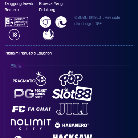
Tanggung Jawab
Browser Yang
Bermain
Didukung
©2026 TIKISLOT. Hak cipta
dilindungi | 18+
Platform Penyedia Layanan
Slots