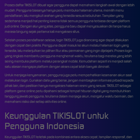
Proses daftar TIKISLOT dibuat agar pengguna dapat memahami langkah awal dengan lebih
mudah. Pengguna biasanya hanya perlu membuka halaman utama, memilih menu
pendaftaran, lalu mengikuti arahan yang tersedia sesuai kebutuhan. Tampilan yang
sederhana menjadi hal penting karena tidak semua pengguna terbiasa dengan platform
judi online. Dengan alur yang jelas, pengguna baru dapat menyesuaikan diri tanpa harus
merasa bingung sejak pertama kali mengakses situs.
Setelah proses pendaftaran selesai, login TIKISLOT juga dirancang agar dapat dilakukan
dengan cepat dan praktis. Pengguna dapat masuk ke akun melalui halaman login yang
tersedia, lalu melanjutkan ke pilihan fitur atau permainan yang ingin dijelajahi. Proses login
yang ringkas membantu pengguna menghemat waktu, terutama bagi mereka yang lebih
sering membuka platform melalui perangkat mobile. Kemudahan seperti ini menjadi salah
satu alasan mengapa platform dengan akses cepat lebih banyak diminati.
Untuk menjaga kenyamanan, pengguna juga perlu memperhatikan keamanan akun saat
melakukan login. Gunakan data yang benar, jangan membagikan informasi pribadi kepada
pihak lain, dan pastikan hanya mengakses halaman resmi yang sesuai. TIKISLOT sebagai
platform game online perlu dipahami sebagai tempat hiburan digital yang membutuhkan
tanggung jawab pengguna, terutama dalam menjaga akun, mengatur waktu bermain, dan
memahami risiko dari setiap aktivitas online.
Keunggulan TIKISLOT untuk
Pengguna Indonesia
Keunggulan TIKISLOT terletak pada kombinasi antara akses cepat, tampilan responsif, dan