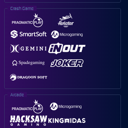
Crash Game
Arcade