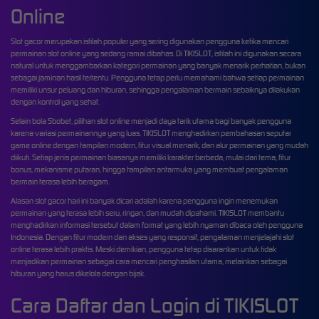
Online
Slot gacor merupakan istilah populer yang sering digunakan pengguna ketika mencari
permainan slot online yang sedang ramai dibahas. Di TIKISLOT, istilah ini digunakan secara
natural untuk menggambarkan kategori permainan yang banyak menarik perhatian, bukan
sebagai jaminan hasil tertentu. Pengguna tetap perlu memahami bahwa setiap permainan
memiliki unsur peluang dan hiburan, sehingga pengalaman bermain sebaiknya dilakukan
dengan kontrol yang sehat.
Selain bola Sbobet, pilihan slot online menjadi daya tarik utama bagi banyak pengguna
karena variasi permainannya yang luas. TIKISLOT menghadirkan pembahasan seputar
game online dengan tampilan modern, fitur visual menarik, dan alur permainan yang mudah
diikuti. Setiap jenis permainan biasanya memiliki karakter berbeda, mulai dari tema, fitur
bonus, mekanisme putaran, hingga tampilan antarmuka yang membuat pengalaman
bermain terasa lebih beragam.
Alasan slot gacor hari ini banyak dicari adalah karena pengguna ingin menemukan
permainan yang terasa lebih seru, ringan, dan mudah dipahami. TIKISLOT membantu
menghadirkan informasi tersebut dalam format yang lebih nyaman dibaca oleh pengguna
Indonesia. Dengan fitur modern dan akses yang responsif, pengalaman menjelajahi slot
online terasa lebih praktis. Meski demikian, pengguna tetap disarankan untuk tidak
menjadikan permainan sebagai cara mencari penghasilan utama, melainkan sebagai
hiburan yang harus dikelola dengan bijak.
Cara Daftar dan Login di TIKISLOT