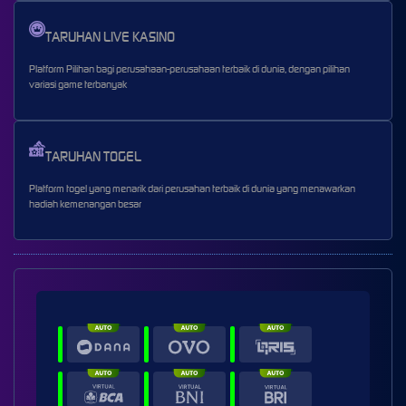
TARUHAN LIVE KASINO
Platform Pilihan bagi perusahaan-perusahaan terbaik di dunia, dengan pilihan
variasi game terbanyak
TARUHAN TOGEL
Platform togel yang menarik dari perusahan terbaik di dunia yang menawarkan
hadiah kemenangan besar