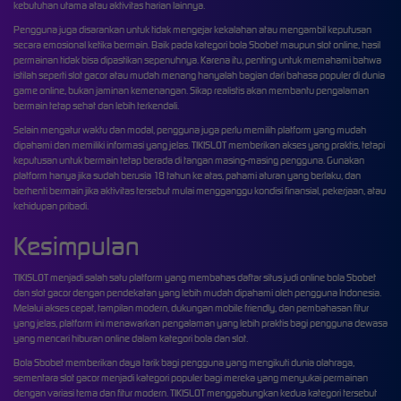
kebutuhan utama atau aktivitas harian lainnya.
Pengguna juga disarankan untuk tidak mengejar kekalahan atau mengambil keputusan
secara emosional ketika bermain. Baik pada kategori bola Sbobet maupun slot online, hasil
permainan tidak bisa dipastikan sepenuhnya. Karena itu, penting untuk memahami bahwa
istilah seperti slot gacor atau mudah menang hanyalah bagian dari bahasa populer di dunia
game online, bukan jaminan kemenangan. Sikap realistis akan membantu pengalaman
bermain tetap sehat dan lebih terkendali.
Selain mengatur waktu dan modal, pengguna juga perlu memilih platform yang mudah
dipahami dan memiliki informasi yang jelas. TIKISLOT memberikan akses yang praktis, tetapi
keputusan untuk bermain tetap berada di tangan masing-masing pengguna. Gunakan
platform hanya jika sudah berusia 18 tahun ke atas, pahami aturan yang berlaku, dan
berhenti bermain jika aktivitas tersebut mulai mengganggu kondisi finansial, pekerjaan, atau
kehidupan pribadi.
Kesimpulan
TIKISLOT menjadi salah satu platform yang membahas daftar situs judi online bola Sbobet
dan slot gacor dengan pendekatan yang lebih mudah dipahami oleh pengguna Indonesia.
Melalui akses cepat, tampilan modern, dukungan mobile friendly, dan pembahasan fitur
yang jelas, platform ini menawarkan pengalaman yang lebih praktis bagi pengguna dewasa
yang mencari hiburan online dalam kategori bola dan slot.
Bola Sbobet memberikan daya tarik bagi pengguna yang mengikuti dunia olahraga,
sementara slot gacor menjadi kategori populer bagi mereka yang menyukai permainan
dengan variasi tema dan fitur modern. TIKISLOT menggabungkan kedua kategori tersebut