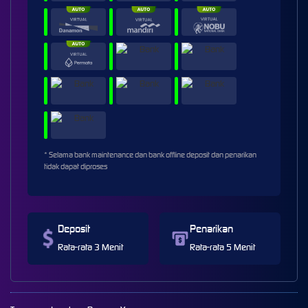
* Selama bank maintenance dan bank offline deposit dan penarikan
tidak dapat diproses
Deposit
Penarikan
Rata-rata 3 Menit
Rata-rata 5 Menit