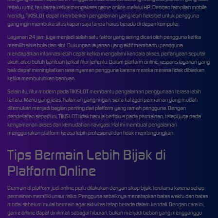
terlalu rumit, terutama ketika mengakses game online melalui HP. Dengan tampilan mobile
friendly, TIKISLOT dapat memberikan pengalaman yang lebih fleksibel untuk pengguna
yang ingin membuka situs kapan saja tanpa harus berada di depan komputer.
Layanan 24 jam juga menjadi salah satu faktor yang sering dicari oleh pengguna ketika
memilih situs bola dan slot. Dukungan layanan yang aktif membantu pengguna
mendapatkan informasi lebih cepat ketika mengalami kendala akses, pertanyaan seputar
akun, atau butuh bantuan terkait fitur tertentu. Dalam platform online, respons layanan yang
baik dapat meningkatkan rasa nyaman pengguna karena mereka merasa tidak dibiarkan
ketika membutuhkan bantuan.
Selain itu, fitur modern pada TIKISLOT membantu pengalaman penggunaan terasa lebih
tertata. Menu yang jelas, halaman yang ringan, serta kategori permainan yang mudah
ditemukan menjadi bagian penting dari platform yang ramah pengguna. Dengan
pendekatan seperti ini, TIKISLOT tidak hanya berfokus pada permainan, tetapi juga pada
kenyamanan akses dan kemudahan navigasi. Hal ini membuat pengalaman
menggunakan platform terasa lebih profesional dan tidak membingungkan.
Tips Bermain Lebih Bijak di
Platform Online
Bermain di platform judi online perlu dilakukan dengan sikap bijak, terutama karena setiap
permainan memiliki unsur risiko. Pengguna sebaiknya menetapkan batas waktu dan batas
modal sebelum mulai bermain agar aktivitas tetap berada dalam kendali. Dengan cara ini,
game online dapat dinikmati sebagai hiburan, bukan menjadi beban yang mengganggu