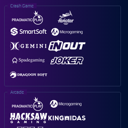
Crash Game
Arcade