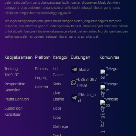
dalam satu platform yang dirancang agar lebih nyaman digunakan. Meski demikian,
pengguna tetap perlu memandang seluruh aktivitas ini sebagai hiburan yang harus
dilakukan dengan batasan dan tanggung jawab.
Jika ingin mengenal platform game online dengan akses yang lebih ringkas, tampilan
responsif, dan informasi yang mudah dipahami, TIKISLOT dapat menjadi salah satu pilihan
untuk dipertimbangkan. Gunakan akses secara bijak, pahami setiap fitur dengan baik, dan
jadikan pengalaman bermain sebagai hiburan yang tetap terkendali.
Kebijaksanaan
Platform
Kategori
Dukungan
Komunitas
Tentang
Promosi
Hot
Telegra
Tikislot
TIKISLOT
Games
m
Loyalty
+62831087
Responsible
Slots
Telegra
11492
Referral
Gambling
m
Live
@tikislot_b
Pusat Bantuan
Casino
Whatsa
ot
pp
Syarat dan
Race
Ketentuan
Togel
Olahraga
Crash