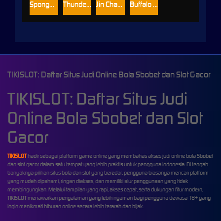
Spongebob
Thunder Dragon
Jin Chan Bu Yu
Buffalo thunder
TIKISLOT: Daftar Situs Judi Online Bola Sbobet dan Slot Gacor
TIKISLOT: Daftar Situs Judi
Online Bola Sbobet dan Slot
Gacor
TIKISLOT
hadir sebagai platform game online yang membahas akses judi online bola Sbobet
dan slot gacor dalam satu tempat yang lebih praktis untuk pengguna Indonesia. Di tengah
banyaknya pilihan situs bola dan slot yang beredar, pengguna biasanya mencari platform
yang mudah dipahami, ringan diakses, dan memiliki alur penggunaan yang tidak
membingungkan. Melalui tampilan yang rapi, akses cepat, serta dukungan fitur modern,
TIKISLOT menawarkan pengalaman yang lebih nyaman bagi pengguna dewasa 18+ yang
ingin menikmati hiburan online secara lebih terarah dan bijak.