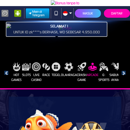
Main di
MASUK
DAFTAR
Telegram
HOT
SLOTS
LIVE
RACE
TOGEL
OLAHRAGA
CRASH
ARCADE
E-
SABUNG
PROM
GAMES
CASINO
GAME
SPORTS
AYAM