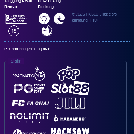
Tanggung Jawab
Browser Yang
Bermain
Didukung
©2026 TIKISLOT. Hak cipta
dilindungi | 18+
Platform Penyedia Layanan
Slots