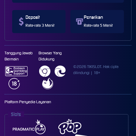
Deposit
Penarikan
Rata-rata 3 Menit
Rata-rata 5 Menit
Tanggung Jawab
Browser Yang
Bermain
Didukung
©2026 TIKISLOT. Hak cipta
dilindungi | 18+
Platform Penyedia Layanan
Slots