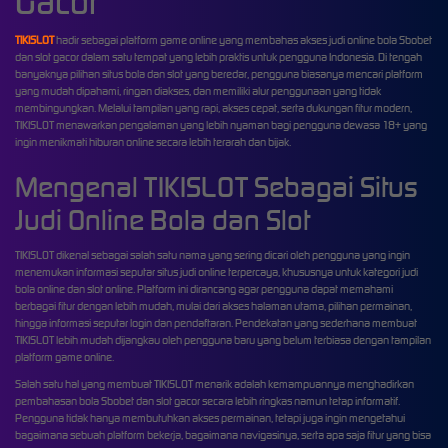
Gacor
TIKISLOT
hadir sebagai platform game online yang membahas akses judi online bola Sbobet
dan slot gacor dalam satu tempat yang lebih praktis untuk pengguna Indonesia. Di tengah
banyaknya pilihan situs bola dan slot yang beredar, pengguna biasanya mencari platform
yang mudah dipahami, ringan diakses, dan memiliki alur penggunaan yang tidak
membingungkan. Melalui tampilan yang rapi, akses cepat, serta dukungan fitur modern,
TIKISLOT menawarkan pengalaman yang lebih nyaman bagi pengguna dewasa 18+ yang
ingin menikmati hiburan online secara lebih terarah dan bijak.
Mengenal TIKISLOT Sebagai Situs
Judi Online Bola dan Slot
TIKISLOT dikenal sebagai salah satu nama yang sering dicari oleh pengguna yang ingin
menemukan informasi seputar situs judi online terpercaya, khususnya untuk kategori judi
bola online dan slot online. Platform ini dirancang agar pengguna dapat memahami
berbagai fitur dengan lebih mudah, mulai dari akses halaman utama, pilihan permainan,
hingga informasi seputar login dan pendaftaran. Pendekatan yang sederhana membuat
TIKISLOT lebih mudah dijangkau oleh pengguna baru yang belum terbiasa dengan tampilan
platform game online.
Salah satu hal yang membuat TIKISLOT menarik adalah kemampuannya menghadirkan
pembahasan bola Sbobet dan slot gacor secara lebih ringkas namun tetap informatif.
Pengguna tidak hanya membutuhkan akses permainan, tetapi juga ingin mengetahui
bagaimana sebuah platform bekerja, bagaimana navigasinya, serta apa saja fitur yang bisa