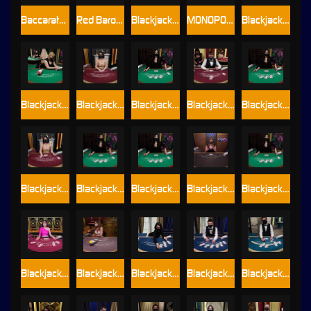
Baccarat_Squeeze
Red Baron RNG
Blackjack_B
MONOPOLY Roll'em
Blackjack_C
Blackjack_D
Blackjack_Diamond_VIP
Blackjack_E
Blackjack_Fortune_VIP
Blackjack_G
Blackjack_Grand_VIP
Blackjack_H
Blackjack_I
Blackjack_Infinite
Blackjack_J
Blackjack_Party
Blackjack_Platinum_VIP
Blackjack_Silver_1
Blackjack_Silver_2
Blackjack_Silver_3