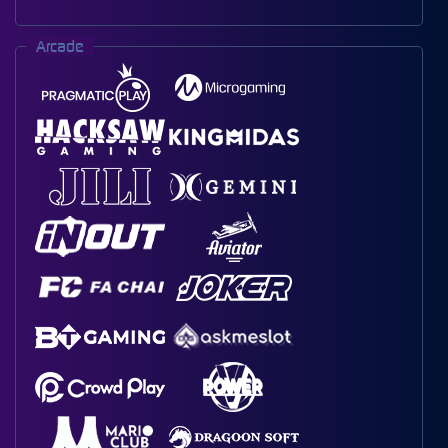
Arcade