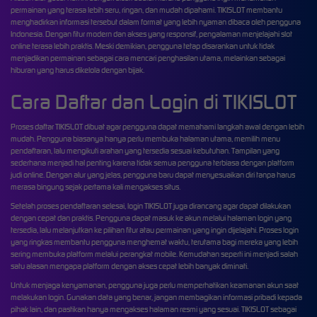
permainan yang terasa lebih seru, ringan, dan mudah dipahami. TIKISLOT membantu
menghadirkan informasi tersebut dalam format yang lebih nyaman dibaca oleh pengguna
Indonesia. Dengan fitur modern dan akses yang responsif, pengalaman menjelajahi slot
online terasa lebih praktis. Meski demikian, pengguna tetap disarankan untuk tidak
menjadikan permainan sebagai cara mencari penghasilan utama, melainkan sebagai
hiburan yang harus dikelola dengan bijak.
Cara Daftar dan Login di TIKISLOT
Proses daftar TIKISLOT dibuat agar pengguna dapat memahami langkah awal dengan lebih
mudah. Pengguna biasanya hanya perlu membuka halaman utama, memilih menu
pendaftaran, lalu mengikuti arahan yang tersedia sesuai kebutuhan. Tampilan yang
sederhana menjadi hal penting karena tidak semua pengguna terbiasa dengan platform
judi online. Dengan alur yang jelas, pengguna baru dapat menyesuaikan diri tanpa harus
merasa bingung sejak pertama kali mengakses situs.
Setelah proses pendaftaran selesai, login TIKISLOT juga dirancang agar dapat dilakukan
dengan cepat dan praktis. Pengguna dapat masuk ke akun melalui halaman login yang
tersedia, lalu melanjutkan ke pilihan fitur atau permainan yang ingin dijelajahi. Proses login
yang ringkas membantu pengguna menghemat waktu, terutama bagi mereka yang lebih
sering membuka platform melalui perangkat mobile. Kemudahan seperti ini menjadi salah
satu alasan mengapa platform dengan akses cepat lebih banyak diminati.
Untuk menjaga kenyamanan, pengguna juga perlu memperhatikan keamanan akun saat
melakukan login. Gunakan data yang benar, jangan membagikan informasi pribadi kepada
pihak lain, dan pastikan hanya mengakses halaman resmi yang sesuai. TIKISLOT sebagai